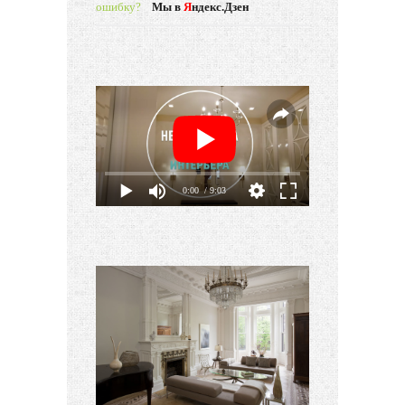
ошибку?
Мы в
Я
ндекс.Дзен
0:00
/ 9:03