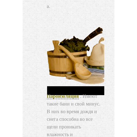
Пароизоляция
. Имеют
такие бани и свой минус.
В них во время дождя и
снега способна во все
щели проникать
влажность и