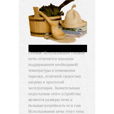
Газовая. Использование газовой
печи отличается хорошим
поддержанием необходимой
температуры в помещении
парилки, отличной скоростью
нагрева и простотой
эксплуатации. Значительным
недостатком этого устройства
являются размеры печи и
большая потребность ее в газе.
Использование печи этого типа