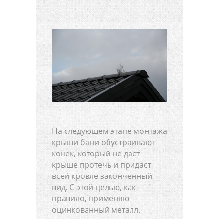
На следующем этапе монтажа
крыши бани обустраивают
конек, который не даст
крыше протечь и придаст
всей кровле законченный
вид. С этой целью, как
правило, применяют
оцинкованный металл.