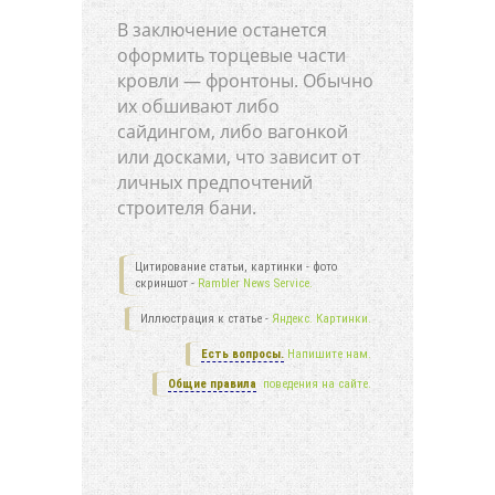
В заключение останется
оформить торцевые части
кровли — фронтоны. Обычно
их обшивают либо
сайдингом, либо вагонкой
или досками, что зависит от
личных предпочтений
строителя бани.
Цитирование статьи, картинки - фото
скриншот -
Rambler News Service.
Иллюстрация к статье -
Яндекс. Картинки.
Есть вопросы.
Напишите нам.
Общие правила
поведения на сайте.