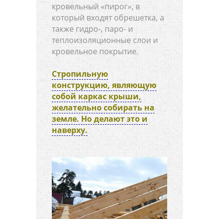
кровельный «пирог», в
который входят обрешетка, а
также гидро-, паро- и
теплоизоляционные слои и
кровельное покрытие.
Стропильную
конструкцию, являющую
собой каркас крыши,
желательно собирать на
земле. Но делают это и
наверху.