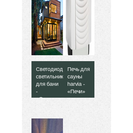
Светодиодные
Печь для
светильники
сауны
для бани
harvia -
-
«Печи»
«Отделка
бани»
Большинство
производителей
печей и