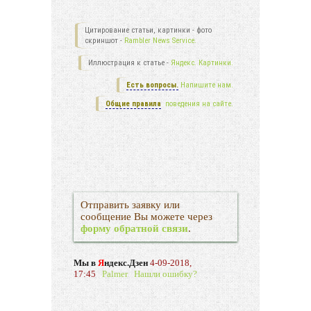
Цитирование статьи, картинки - фото
скриншот -
Rambler News Service.
Иллюстрация к статье -
Яндекс. Картинки.
Есть вопросы.
Напишите нам.
Общие правила
поведения на сайте.
Отправить заявку или
сообщение Вы можете через
форму обратной связи
.
Мы в
Я
ндекс.Дзен
4-09-2018,
17:45
Palmer
Нашли ошибку?