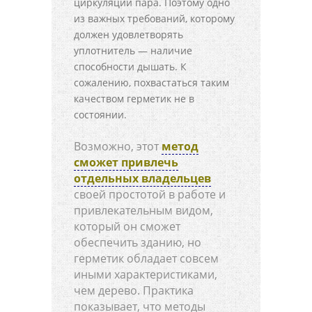
циркуляции пара. Поэтому одно
из важных требований, которому
должен удовлетворять
уплотнитель — наличие
способности дышать. К
сожалению, похвастаться таким
качеством герметик не в
состоянии.
Возможно, этот
метод
сможет привлечь
отдельных владельцев
своей простотой в работе и
привлекательным видом,
который он сможет
обеспечить зданию, но
герметик обладает совсем
иными характеристиками,
чем дерево. Практика
показывает, что методы