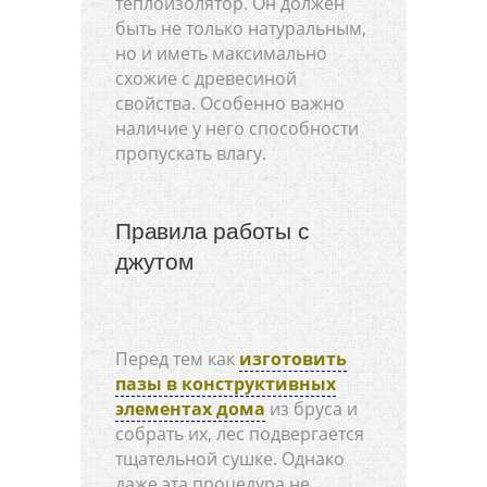
теплоизолятор. Он должен
быть не только натуральным,
но и иметь максимально
схожие с древесиной
свойства. Особенно важно
наличие у него способности
пропускать влагу.
Правила работы с
джутом
Перед тем как
изготовить
пазы в конструктивных
элементах дома
из бруса и
собрать их, лес подвергается
тщательной сушке. Однако
даже эта процедура не