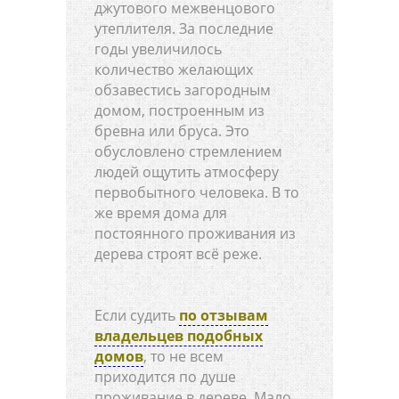
джутового межвенцового
утеплителя. За последние
годы увеличилось
количество желающих
обзавестись загородным
домом, построенным из
бревна или бруса. Это
обусловлено стремлением
людей ощутить атмосферу
первобытного человека. В то
же время дома для
постоянного проживания из
дерева строят всё реже.
Если судить
по отзывам
владельцев подобных
домов
, то не всем
приходится по душе
проживание в дереве. Мало