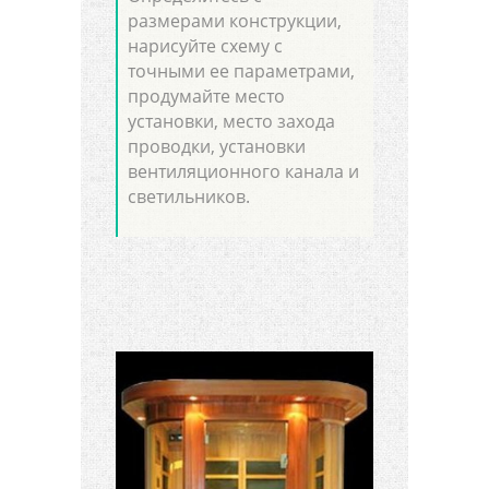
размерами конструкции,
нарисуйте схему с
точными ее параметрами,
продумайте место
установки, место захода
проводки, установки
вентиляционного канала и
светильников.