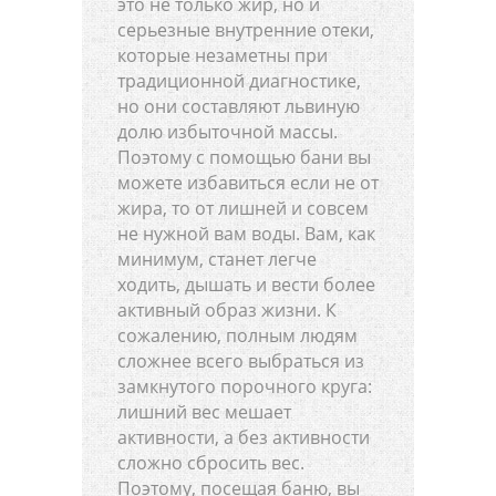
это не только жир, но и
серьезные внутренние отеки,
которые незаметны при
традиционной диагностике,
но они составляют львиную
долю избыточной массы.
Поэтому с помощью бани вы
можете избавиться если не от
жира, то от лишней и совсем
не нужной вам воды. Вам, как
минимум, станет легче
ходить, дышать и вести более
активный образ жизни. К
сожалению, полным людям
сложнее всего выбраться из
замкнутого порочного круга:
лишний вес мешает
активности, а без активности
сложно сбросить вес.
Поэтому, посещая баню, вы