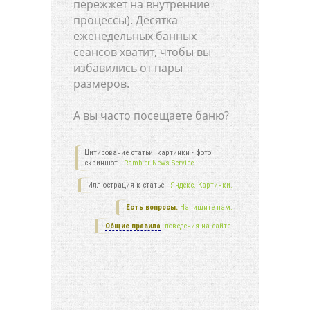
пережжет на внутренние
процессы). Десятка
еженедельных банных
сеансов хватит, чтобы вы
избавились от пары
размеров.
А вы часто посещаете баню?
Цитирование статьи, картинки - фото
скриншот -
Rambler News Service.
Иллюстрация к статье -
Яндекс. Картинки.
Есть вопросы.
Напишите нам.
Общие правила
поведения на сайте.