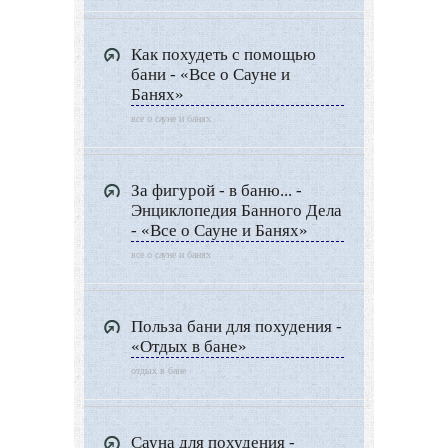
Как похудеть с помощью
бани - «Все о Сауне и
Банях»
все о сауне и банях
За фигурой - в баню... -
Энциклопедия Банного Дела
- «Все о Сауне и Банях»
все о сауне и банях
Польза бани для похудения -
«Отдых в бане»
отдых в бане
Сауна для похудения -