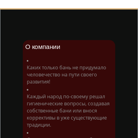
О компании
Каких только бань не придумало
человечество на пути своего
развития!
Каждый народ по-своему решал
гигиенические вопросы, создавая
собственные бани или внося
коррективы в уже существующие
традиции.