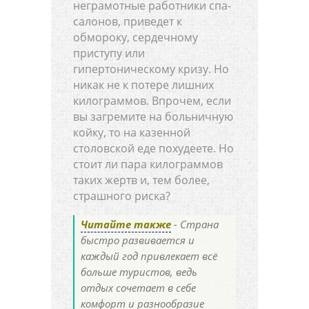
неграмотные работники спа-
салонов, приведет к
обмороку, сердечному
приступу или
гипертоническому кризу. Но
никак не к потере лишних
килограммов. Впрочем, если
вы загремите на больничную
койку, то на казенной
столовской еде похудеете. Но
стоит ли пара килограммов
таких жертв и, тем более,
страшного риска?
Читайте также
- Страна
быстро развивается и
каждый год привлекает всё
больше туристов, ведь
отдых сочетает в себе
комфорт и разнообразие