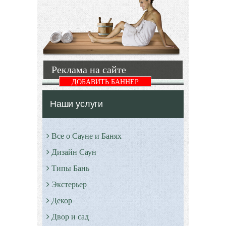
процедуры
Стильные
охлаждения
интерьеры
организма.
обладают
При
внутренней
правильном
гармонией.
и
Реклама на сайте
профессиональном
Подробнее
проведении
ДОБАВИТЬ БАННЕР
данной
Наши услуги
Подробнее
Все о Сауне и Банях
Дизайн Саун
Типы Бань
Экстерьер
Декор
Двор и сад