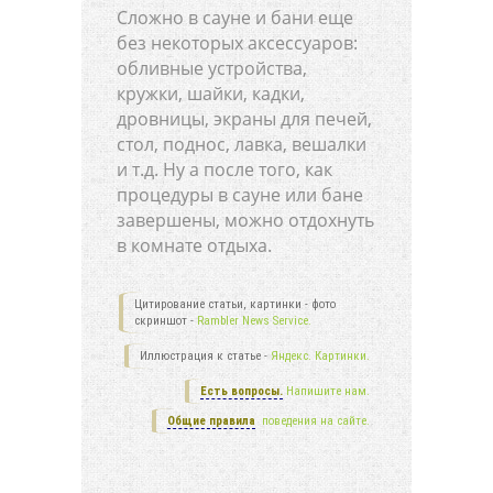
Сложно в сауне и бани еще
без некоторых аксессуаров:
обливные устройства,
кружки, шайки, кадки,
дровницы, экраны для печей,
стол, поднос, лавка, вешалки
и т.д. Ну а после того, как
процедуры в сауне или бане
завершены, можно отдохнуть
в комнате отдыха.
Цитирование статьи, картинки - фото
скриншот -
Rambler News Service.
Иллюстрация к статье -
Яндекс. Картинки.
Есть вопросы.
Напишите нам.
Общие правила
поведения на сайте.