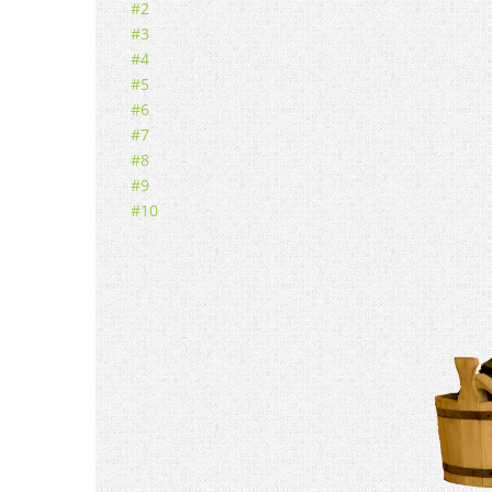
#2
#3
#4
#5
#6
#7
#8
#9
#10