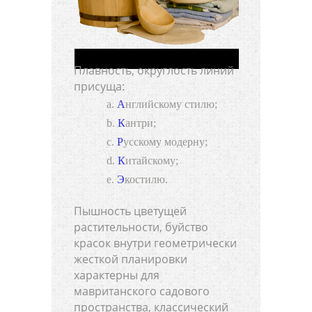
Плавность, округлость линий
присуща:
Английскому стилю;
Кантри;
Русскому модерну;
Китайскому;
Экостилю.
Пышность цветущей
растительности, буйство
красок внутри геометрически
жесткой планировки
характерны для
мавританского садового
пространства, классический