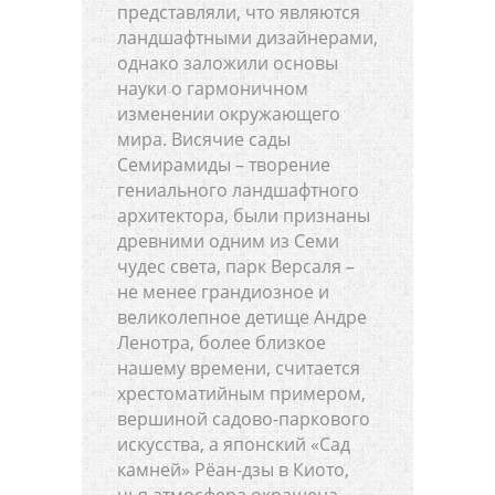
представляли, что являются
ландшафтными дизайнерами,
однако заложили основы
науки о гармоничном
изменении окружающего
мира. Висячие сады
Семирамиды – творение
гениального ландшафтного
архитектора, были признаны
древними одним из Семи
чудес света, парк Версаля –
не менее грандиозное и
великолепное детище Андре
Ленотра, более близкое
нашему времени, считается
хрестоматийным примером,
вершиной садово-паркового
искусства, а японский «Сад
камней» Рёан-дзы в Киото,
чья атмосфера окрашена