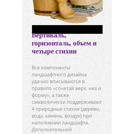
Вертикаль,
горизонталь, объем и
четыре стихии
Все компоненты
ландшафтного дизайна
удачно вписываются в
правило «сочетай верх, низ и
форму», а также
символически поддерживают
4 природные стихии (дерево,
вода, камень, воздух) при
наполнении ландшафта.
Дополнительной