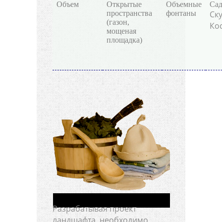
Объем
Открытые
Объемные
Сад
пространства
фонтаны
Ск
(газон,
Ко
мощеная
площадка)
Разрабатывая проект
ландшафта, необходимо