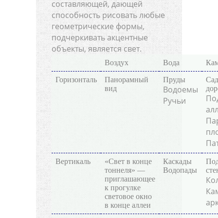
составляющей, дающей
способность рисовать любые
геометрические формы,
подчеркивать акцентные
объекты, является свет.
Воздух
Вода
Ка
Горизонталь
Панорамный
Пруды
Са
вид
Водоемы
до
По
Ручьи
ал
Па
пл
Па
Вертикаль
«Свет в конце
Каскады
По
тоннеля» —
Водопады
сте
приглашающее
Ко
к прогулке
Ка
световое окно
ар
в конце аллеи