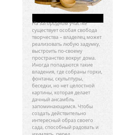
На загородном участке
существует особая свобода
творчества – владелец может
реализовать любую задумку,
выстроить по-своему
пространство вокруг дома.
Иногда попадаются такие
владения, где собраны горки,
фонтаны, скульптуры,
беседки, но нет целостной
картины, которая делает
дачный ансамбль
запоминающимся. Чтобы
создать действительно
интересный образ своего
сада, способный радовать и
изумлять, перед