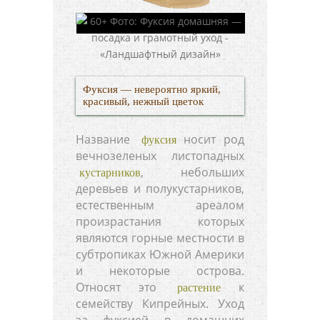
Фуксия — невероятно яркий,
красивый, нежный цветок
Название
носит род
фуксия
вечнозеленых листопадных
, небольших
кустарников
деревьев и полукустарников,
естественным ареалом
произрастания которых
являются горные местности в
субтропиках Южной Америки
и некоторые острова.
Относят это
к
растение
семейству Кипрейных. Уход
за фуксией в домашних