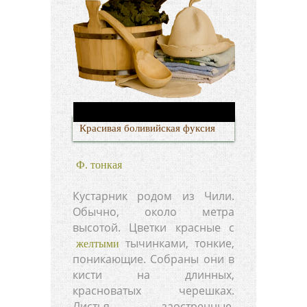
Красивая боливийская фуксия
Ф. тонкая
Кустарник родом из Чили.
Обычно, около метра
высотой. Цветки красные с
тычинками, тонкие,
желтыми
поникающие. Собраны они в
кисти на длинных,
красноватых черешках.
Листья заостренные,