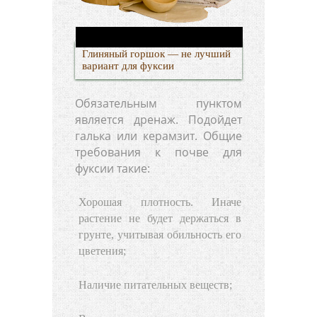
Глиняный горшок — не лучший
вариант для фуксии
Обязательным пунктом
является дренаж. Подойдет
галька или керамзит. Общие
требования к почве для
фуксии такие:
Хорошая плотность. Иначе
растение не будет держаться в
грунте, учитывая обильность его
цветения;
Наличие питательных веществ;