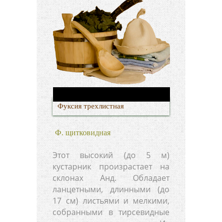
Фуксия трехлистная
Ф. щитковидная
Этот высокий (до 5 м)
кустарник произрастает на
склонах Анд. Обладает
ланцетными, длинными (до
17 см) листьями и мелкими,
собранными в тирсевидные