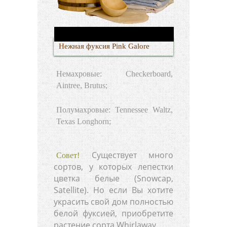
Нежная фуксия Pink Galore
Немахровые: Checkerboard,
Aintree, Brutus;
Полумахровые: Tennessee Waltz,
Texas Longhorn;
Существует много
Совет!
сортов, у которых лепестки
цветка белые (Snowcap,
Satellite). Но если Вы хотите
украсить свой дом полностью
белой фуксией, приобретите
растение сорта Whirlaway.