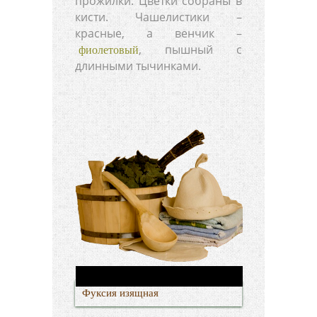
прожилки. Цветки собраны в
кисти. Чашелистики –
красные, а венчик –
, пышный с
фиолетовый
длинными тычинками.
Фуксия изящная