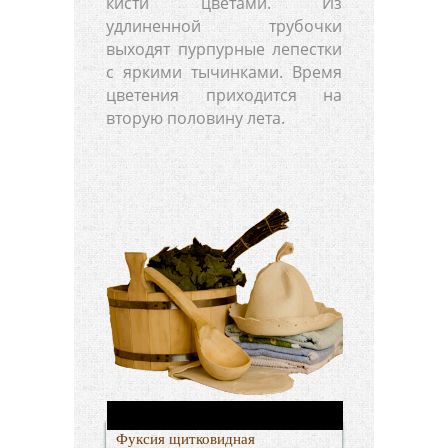
кисти цветами. Из
удлиненной трубочки
выходят пурпурные лепестки
с яркими тычинками. Время
цветения приходится на
вторую половину лета.
Фуксия щитковидная