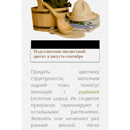
Подсолнечник иволистный:
цветет в августе-сентябре
Придать цветнику
структурности, заполнив
задний план, помогут
эхинацея с
рудбекией
(золотые шары). Их соцветия
прекрасно гармонируют с
остальными растениями.
Зеленеть они начинают уже
ранней весной, легко