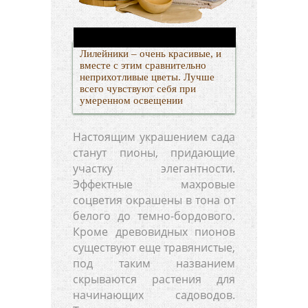
Лилейники – очень красивые, и
вместе с этим сравнительно
неприхотливые цветы. Лучше
всего чувствуют себя при
умеренном освещении
Настоящим украшением сада
станут пионы, придающие
участку элегантности.
Эффектные махровые
соцветия окрашены в тона от
белого до темно-бордового.
Кроме древовидных пионов
существуют еще травянистые,
под таким названием
скрываются растения для
начинающих садоводов.