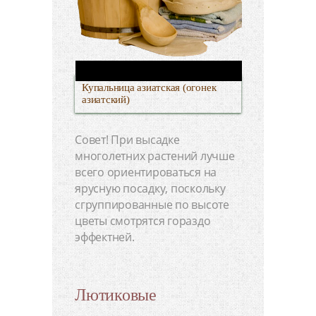
Купальница азиатская (огонек
азиатский)
Совет! При высадке
многолетних растений лучше
всего ориентироваться на
ярусную посадку, поскольку
сгруппированные по высоте
цветы смотрятся гораздо
эффектней.
Лютиковые