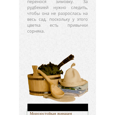
перенося зимовку. За
рудбекией нужно следить,
чтобы она не разрослась на
весь сад, поскольку у этого
цветка есть привычки
сорняка.
Морозостойкая эхинацея