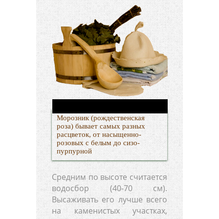
Морозник (рождественская
роза) бывает самых разных
расцветок, от насыщенно-
розовых с белым до сизо-
пурпурной
Средним по высоте считается
водосбор (40-70 см).
Высаживать его лучше всего
на каменистых участках,