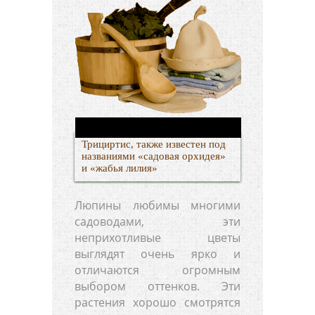
Трициртис, также известен под
названиями «садовая орхидея»
и «жабья лилия»
Люпины любимы многими
садоводами, эти
неприхотливые цветы
выглядят очень ярко и
отличаются огромным
выбором оттенков. Эти
растения хорошо смотрятся