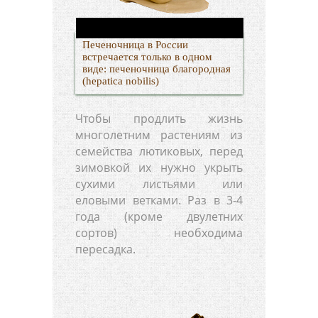
Печеночница в Роcсии
встречается только в одном
виде: печеночница благородная
(hepatica nobilis)
Чтобы продлить жизнь
многолетним растениям из
семейства лютиковых, перед
зимовкой их нужно укрыть
сухими листьями или
еловыми ветками. Раз в 3-4
года (кроме двулетних
сортов) необходима
пересадка.