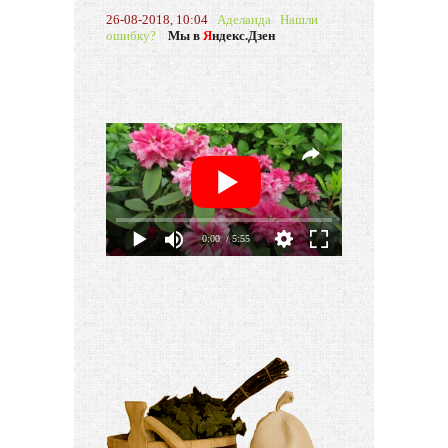
26-08-2018, 10:04
Аделаида
Нашли
ошибку?
Мы в
Я
ндекс.Дзен
0:00
/ 5:55