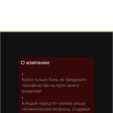
О компании
Каких только бань не придумало
человечество на пути своего
развития!
Каждый народ по-своему решал
гигиенические вопросы, создавая