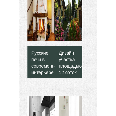
Русские
Дизайн
печи в
участка
современном
площадью
интерьере
12 соток
частных
-
домов -
«Ландшафт»
«Дом»
Загородный
дом и
Некоторое
участок,
время назад