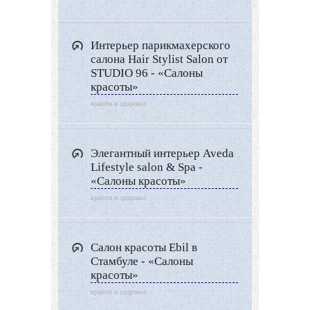
Архитектура
Дизайн интерьера
Интерьер парикмахерского
Ландшафтный дизайн
салона Hair Stylist Salon от
LIMITED EDITION
STUDIO 96 - «Салоны
красоты»
Видео новости
красота и здоровье
Дизайн разное
Другие услуги
Элегантный интерьер Aveda
Lifestyle salon & Spa -
«Салоны красоты»
красота и здоровье
Салон красоты Ebil в
Стамбуле - «Салоны
красоты»
красота и здоровье