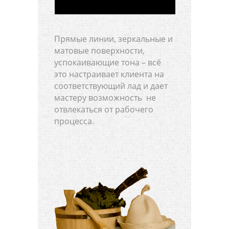
Прямые линии, зеркальные и
матовые поверхности,
успокаивающие тона – всё
это настраивает клиента на
соответствующий лад и дает
мастеру возможность не
отвлекаться от рабочего
процесса.