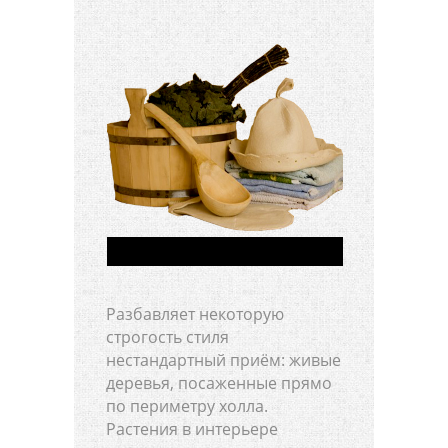
Разбавляет некоторую
строгость стиля
нестандартный приём: живые
деревья, посаженные прямо
по периметру холла.
Растения в интерьере