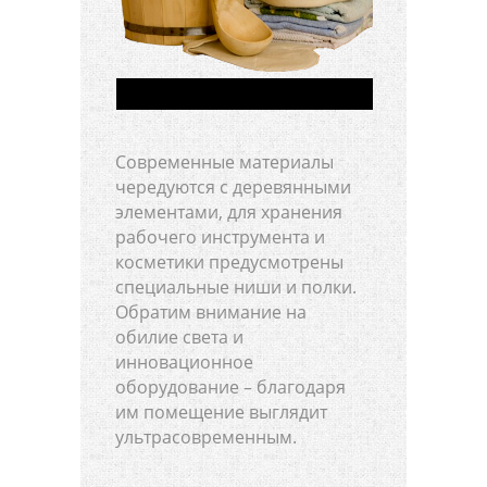
Современные материалы
чередуются с деревянными
элементами, для хранения
рабочего инструмента и
косметики предусмотрены
специальные ниши и полки.
Обратим внимание на
обилие света и
инновационное
оборудование – благодаря
им помещение выглядит
ультрасовременным.