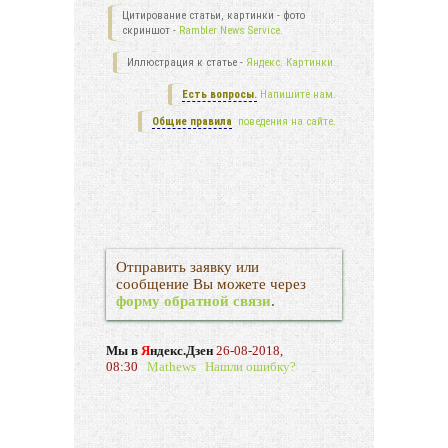
Цитирование статьи, картинки - фото
скриншот -
Rambler News Service.
Иллюстрация к статье -
Яндекс. Картинки.
Есть вопросы.
Напишите нам.
Общие правила
поведения на сайте.
Отправить заявку или
сообщение Вы можете через
форму обратной связи
.
Мы в
Я
ндекс.Дзен
26-08-2018,
08:30
Mathews
Нашли ошибку?