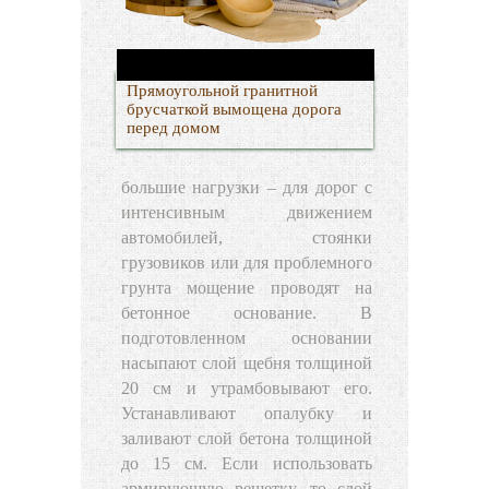
Прямоугольной гранитной
брусчаткой вымощена дорога
перед домом
большие нагрузки – для дорог с
интенсивным движением
автомобилей, стоянки
грузовиков или для проблемного
грунта мощение проводят на
бетонное основание. В
подготовленном основании
насыпают слой щебня толщиной
20 см и утрамбовывают его.
Устанавливают опалубку и
заливают слой бетона толщиной
до 15 см. Если использовать
армирующую решетку, то слой