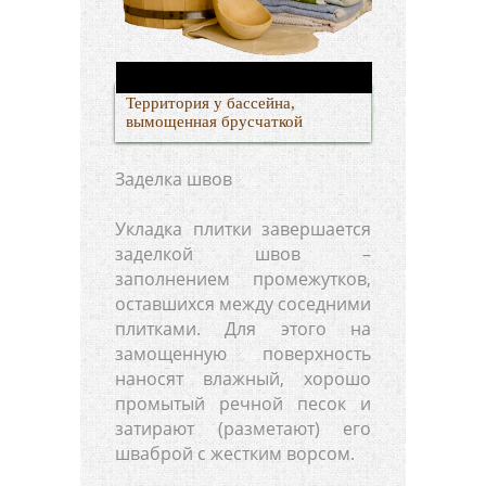
Территория у бассейна,
вымощенная брусчаткой
Заделка швов
Укладка плитки завершается
заделкой швов –
заполнением промежутков,
оставшихся между соседними
плитками. Для этого на
замощенную поверхность
наносят влажный, хорошо
промытый речной песок и
затирают (разметают) его
шваброй с жестким ворсом.