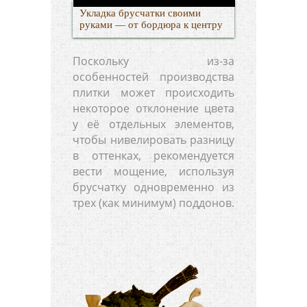
Укладка брусчатки своими
руками — от бордюра к центру
Поскольку из-за
особенностей производства
плитки может происходить
некоторое отклонение цвета
у её отдельных элементов,
чтобы нивелировать разницу
в оттенках, рекомендуется
вести мощение, используя
брусчатку одновременно из
трех (как минимум) поддонов.