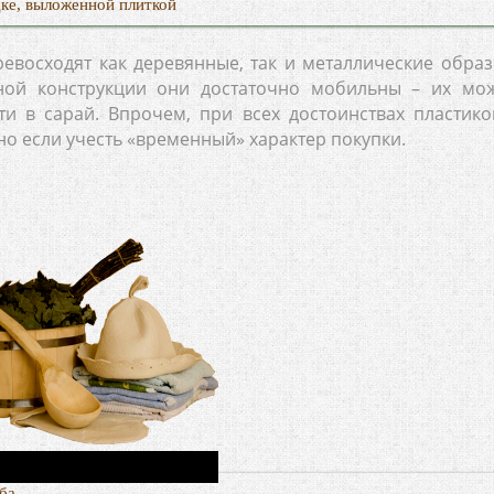
дке, выложенной плиткой
евосходят как деревянные, так и металлические образ
ной конструкции они достаточно мобильны – их мо
ти в сарай. Впрочем, при всех достоинствах пластико
но если учесть «временный» характер покупки.
ба