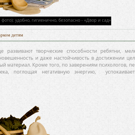
арком детям
е развивают творческие способности ребятни, мел
вновешенность и даже настойчивость в достижении цел
ый материал. Кроме того, по заверениям психологов, пе
века, поглощая негативную энергию, успокаивае