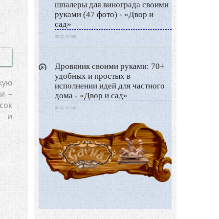
шпалеры для винограда своими
руками (47 фото) - «Двор и
сад»
двор и сад
Дровяник своими руками: 70+
удобных и простых в
кую
исполнении идей для частного
и –
дома - «Двор и сад»
сок
двор и сад
т и