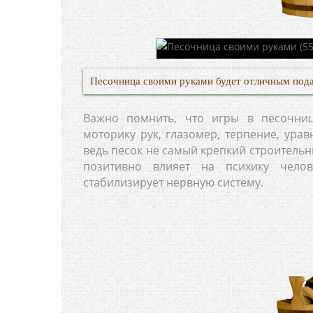
Песочница своими руками будет отличным под
Важно помнить, что игры в песочниц
моторику рук, глазомер, терпение, ура
ведь песок не самый крепкий строительн
позитивно влияет на психику чело
стабилизирует нервную систему.