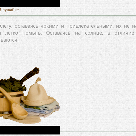
й лужайке
олету, оставаясь яркими и привлекательными, их не н
и легко помыть. Оставаясь на солнце, в отличие
еваются.