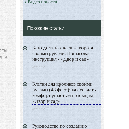
Видео новости
Дизайн разное
Другие услуги
Похожие статьи
Как сделать откатные ворота
оты
своими руками: Пошаговая
для
инструкция - «Двор и сад»
двор и сад
Клетки для кроликов своими
руками (48 фото): как создать
комфорт ушастым питомцам -
«Двор и сад»
двор и сад
Руководство по созданию