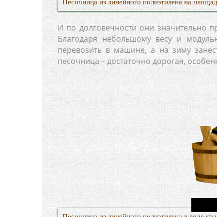
Песочница из линейного полиэтилена на площа
И по долговечности они значительно пр
Благодаря небольшому весу и модуль
перевозить в машине, а на зиму занес
песочница – достаточно дорогая, особен
Песочница из линейного полиэтилена в виде кра