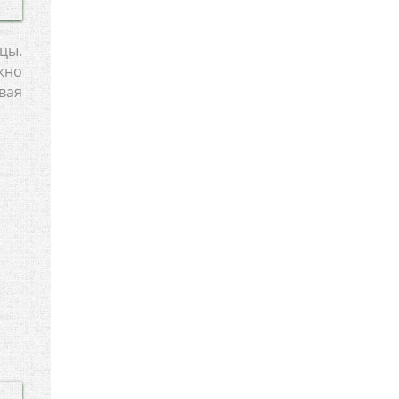
цы.
жно
вая