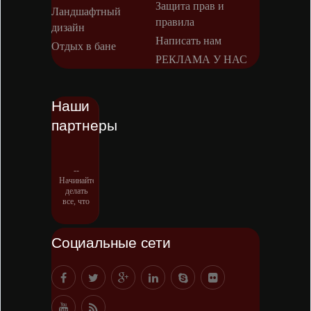
Защита прав и
Ландшафтный
правила
дизайн
Написать нам
Отдых в бане
РЕКЛАМА У НАС
Наши
партнеры
--
Начинайте
делать
все, что
вы
можете
сделать –
Социальные сети
и даже то,
о чем
можете
хотя бы
мечтать.
-- Все