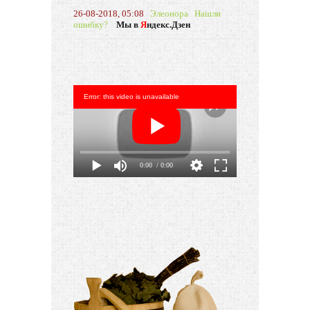
26-08-2018, 05:08
Элеонора
Нашли
ошибку?
Мы в
Я
ндекс.Дзен
Error: this video is unavailable
0:00
/ 0:00