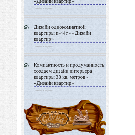
«Дизайн квартир»
Дизайн разное
дизайн квартир
Другие услуги
Дизайн однокомнатной
квартиры п-44т - «Дизайн
квартир»
дизайн квартир
Компактность и продуманность:
создаем дизайн интерьера
квартиры 38 кв. метров -
«Дизайн квартир»
дизайн квартир