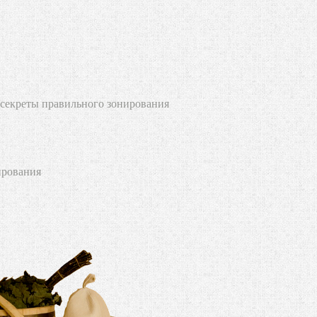
 секреты правильного зонирования
ирования