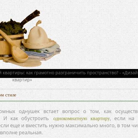
ом стиле
омных однушек встает вопрос о том, как осуществ
. И как обустроить
, если на 
однокомнатную квартиру
 если еще и вместить нужно максимально много, в том чи
 вполне реальная.