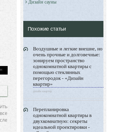
Дизайн сауны
Дизайн прихожей
Дизайн гардеробной
Похожие статьи
Все о Сауне и Банях
Дизайн Саун
Воздушные и легкие внешне, но
Типы Бань
очень прочные и долговечные:
Экстерьер
зонируем пространство
однокомнатной квартиры с
Декор
помощью стеклянных
Двор и сад
перегородок - «Дизайн
квартир»
Архитектура
дизайн квартир
Дизайн интерьера
Ландшафтный дизайн
ить
Перепланировка
все
LIMITED EDITION
однокомнатной квартиры в
сле
двухкомнатную: секреты
Видео новости
идеальной проектировки -