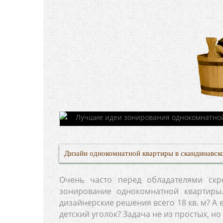
Дизайн однокомнатной квартиры в скандинавск
Очень часто перед обладателями скр
зонирование однокомнатной квартиры
дизайнерские решения всего 18 кв. м? А
детский уголок? Задача не из простых, но