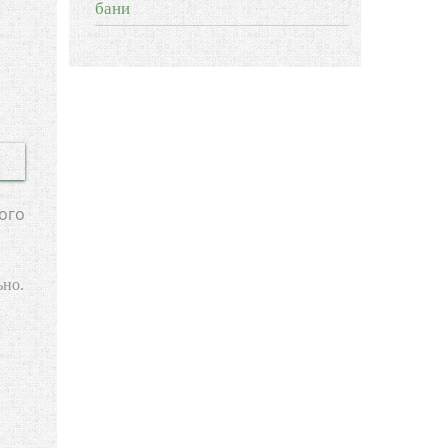
бани
ого
ьно.