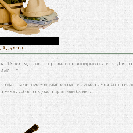
ей двух зон
а 18 кв. м, важно правильно зонировать его. Для эт
 именно:
 создать такие необходимые объемы и легкость хотя бы визуал
и между собой, создавали приятный баланс.