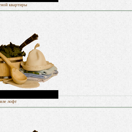
тной квартиры
иле лофт