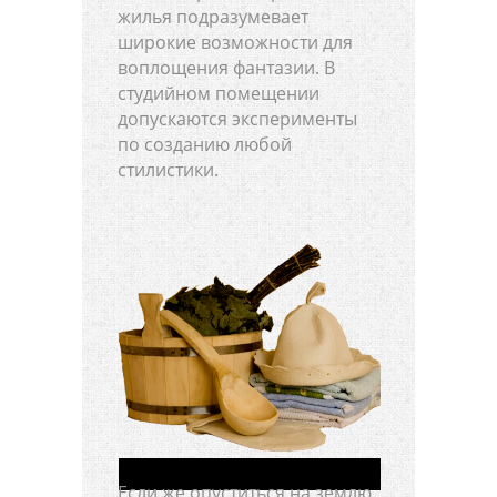
жилья подразумевает
широкие возможности для
воплощения фантазии. В
студийном помещении
допускаются эксперименты
по созданию любой
стилистики.
Если же опуститься на землю,