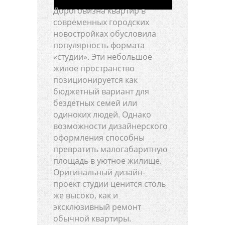
Дороговизна квартир в
современных городских
новостройках обусловила
популярность формата
«студии». Эти небольшое
жилое пространство
позиционируется как
бюджетный вариант для
бездетных семей или
одиноких людей. Однако
возможности дизайнерского
оформления способны
превратить малогабаритную
площадь в уютное жилище.
Оригинальный дизайн-
проект студии ценится столь
же высоко, как и
эксклюзивный ремонт
обычной квартиры.