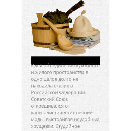
Идея объединения кухонного
и жилого пространства в
одно целое долго не
находила отклик в
Российской Федерации.
Советский Союз
открещивался от
капиталистических веяний
моды, выстраивая неудобные
хрущевки. Студийное