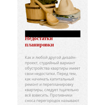
Недостатки
планировки
Как и любой другой дизайн-
проект, студийный вариант
обустройства квартиры имеет
свои недостатки. Перед тем,
как начинать капитальный
ремонт и перепланировку
квартиры, следует тщательно
всё взвесить. Противники
сноса перегородок называют