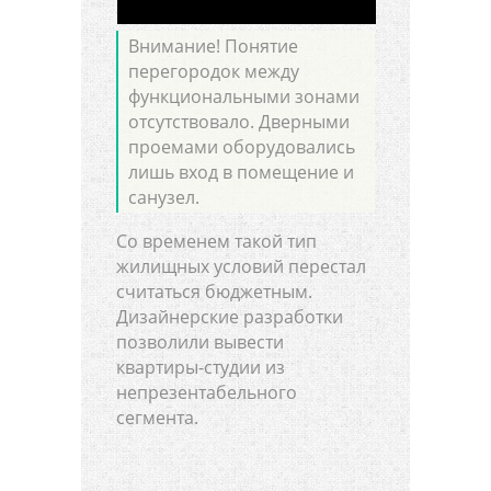
Внимание! Понятие
перегородок между
функциональными зонами
отсутствовало. Дверными
проемами оборудовались
лишь вход в помещение и
санузел.
Со временем такой тип
жилищных условий перестал
считаться бюджетным.
Дизайнерские разработки
позволили вывести
квартиры-студии из
непрезентабельного
сегмента.