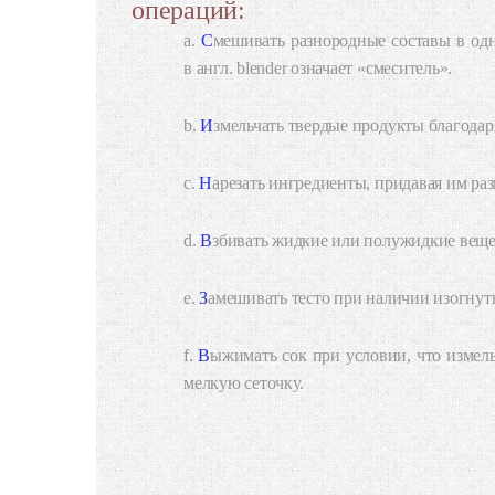
операций:
Смешивать разнородные составы в однородную консистенцию – само название устройства говорит за себя:
в англ. blender означает «смеситель».
Измельчать твердые продукты благода
Нарезать ингредиенты, придавая им ра
Взбивать жидкие или полужидкие веще
Замешивать тесто при наличии изогну
Выжимать сок при условии, что измельченные фрукты дополнительно будут вручную процеживаться сквозь
мелкую сеточку.