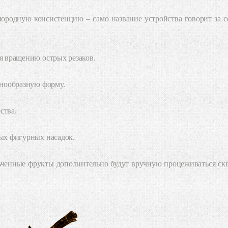
ря вращению острых резаков.
знообразную форму.
ства.
тых фигурных насадок.