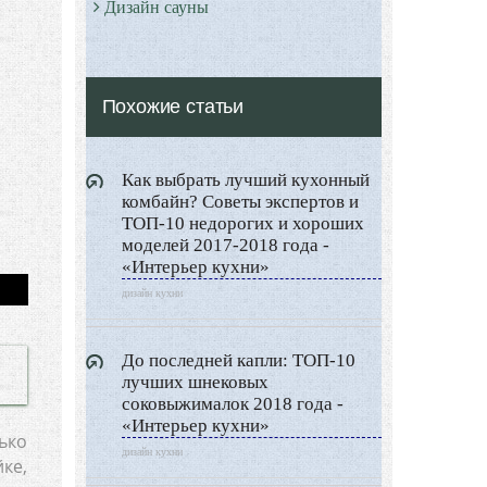
Дизайн сауны
Дизайн прихожей
Дизайн гардеробной
Похожие статьи
Все о Сауне и Банях
Дизайн Саун
Как выбрать лучший кухонный
Типы Бань
комбайн? Советы экспертов и
Экстерьер
ТОП-10 недорогих и хороших
моделей 2017-2018 года -
Декор
«Интерьер кухни»
Двор и сад
дизайн кухни
Архитектура
Дизайн интерьера
До последней капли: ТОП-10
лучших шнековых
Ландшафтный дизайн
соковыжималок 2018 года -
LIMITED EDITION
«Интерьер кухни»
ько
дизайн кухни
Видео новости
ке,