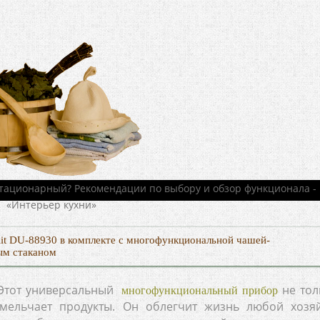
it DU-88930 в комплекте с многофункциональной чашей-
ым стаканом
 Этот универсальный
не тол
многофункциональный прибор
змельчает продукты. Он облегчит жизнь любой хозяй