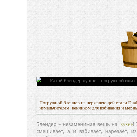
Погружной блендер из нержавеющей стали Dual
измельчителем, венчиком для взбивания и мерн
Блендер – незаменимая вещь на
!
кухне
смешивает, а и взбивает, нарезает, и