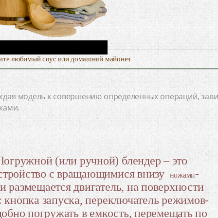
ите любимый соус или домашний майонез
ждая модель к совершению определенных операций, зави
ками.
гружной (или ручной) блендер – это
устройство с вращающимися внизу
-
ножами
и размещается двигатель, на поверхности
: кнопка запуска, переключатель режимов-
удобно погружать в емкость, перемещать по