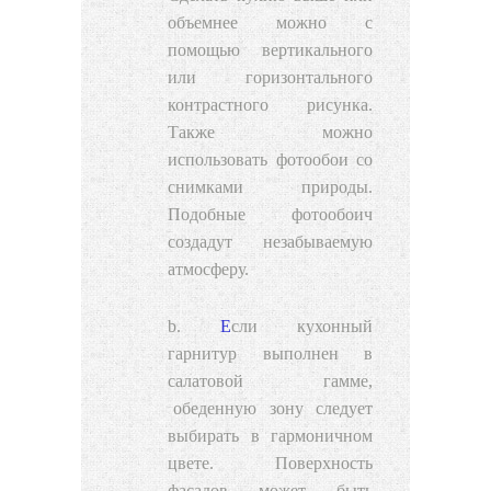
объемнее можно с
помощью вертикального
или горизонтального
контрастного рисунка.
Также можно
использовать фотообои со
снимками природы.
Подобные
фотообоич
создадут незабываемую
атмосферу.
Если кухонный
гарнитур выполнен в
салатовой гамме,
обеденную зону
следует
выбирать в гармоничном
цвете. Поверхность
фасадов может быть