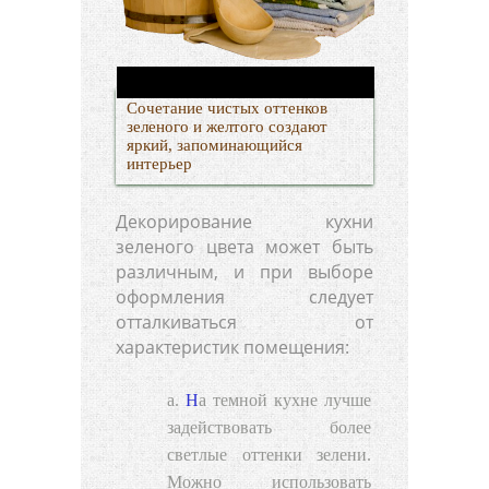
Сочетание чистых оттенков
зеленого и желтого создают
яркий, запоминающийся
интерьер
Декорирование кухни
зеленого цвета может быть
различным, и при выборе
оформления следует
отталкиваться от
характеристик помещения:
На темной кухне лучше
задействовать более
светлые оттенки зелени.
Можно использовать