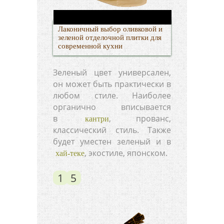
Лаконичный выбор оливковой и
зеленой отделочной плитки для
современной кухни
Зеленый цвет универсален,
он может быть практически в
любом стиле. Наиболее
органично вписывается
в
, прованс,
кантри
классический стиль. Также
будет уместен зеленый и в
, экостиле, японском.
хай-теке
1
5