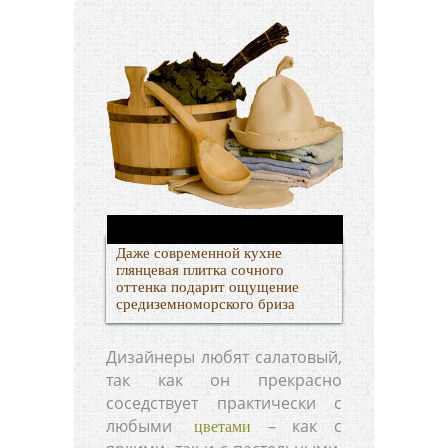
Даже современной кухне
глянцевая плитка сочного
оттенка подарит ощущение
средиземноморского бриза
Дизайнеры любят салатовый,
так как он прекрасно
соседствует практически с
любыми
– как с
цветами