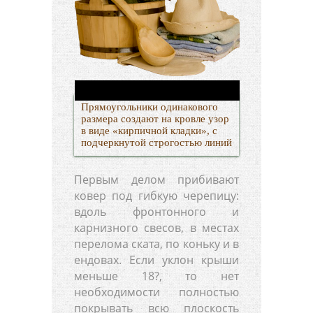
Прямоугольники одинакового
размера создают на кровле узор
в виде «кирпичной кладки», с
подчеркнутой строгостью линий
Первым делом прибивают
ковер под гибкую черепицу:
вдоль фронтонного и
карнизного свесов, в местах
перелома ската, по коньку и в
ендовах. Если уклон крыши
меньше 18?, то нет
необходимости полностью
покрывать всю плоскость