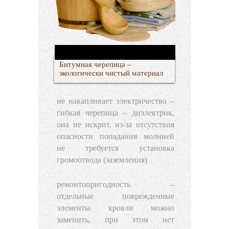
Битумная черепица –
экологически чистый материал
не накапливает электричество –
гибкая черепица – диэлектрик,
она не искрит, из-за отсутствия
опасности попадания молнией
не требуется установка
громоотвода (заземления)
ремонтопригодность –
отдельные поврежденные
элементы кровли можно
заменить, при этом нет