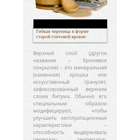
Гибкая черепица в форме
старой гонтовой кровли
Верхний слой (другое
название – броневое
покрытие) – это минеральная
(каменная) крошка или
искусственный гранулят,
зафиксированный верхним
слоем битума. Обычно его
специальным образом
модифицируют, чтобы
улучшить эксплуатационные
характеристики –
способность выдерживать
перепады температур,