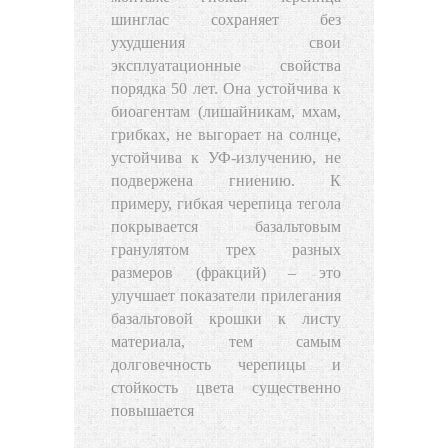
шинглас сохраняет без
ухудшения свои
эксплуатационные свойства
порядка 50 лет. Она устойчива к
биоагентам (лишайникам, мхам,
грибках, не выгорает на солнце,
устойчива к УФ-излучению, не
подвержена гниению. К
примеру, гибкая черепица тегола
покрывается базальтовым
гранулятом трех разных
размеров (фракций) – это
улучшает показатели прилегания
базальтовой крошки к листу
материала, тем самым
долговечность черепицы и
стойкость цвета существенно
повышается