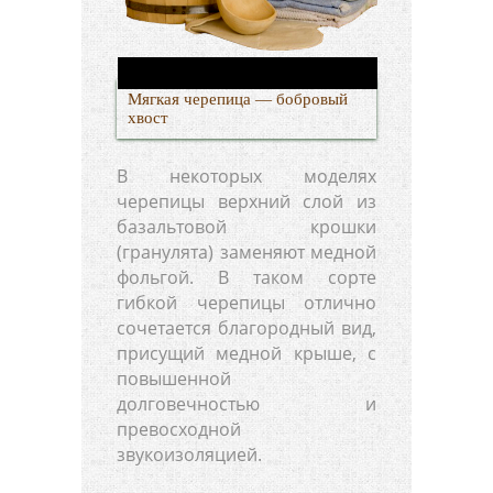
Мягкая черепица — бобровый
хвост
В некоторых моделях
черепицы верхний слой из
базальтовой крошки
(гранулята) заменяют медной
фольгой. В таком сорте
гибкой черепицы отлично
сочетается благородный вид,
присущий медной крыше, с
повышенной
долговечностью и
превосходной
звукоизоляцией.