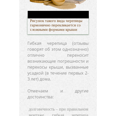
Рисунок такого вида черепицы
гармонично перекликается со
сложными формами крыши
Гибкая черепица (отзывы
говорят об этом однозначно)
отлично переносит
возникающие погрешности и
перекосы крыши, вызванные
усадкой (в течение первых 2-
3 лет) дома.
Отмечаем и другие
достоинства:
долговечность – при правильном
монтаже гибкая черепица