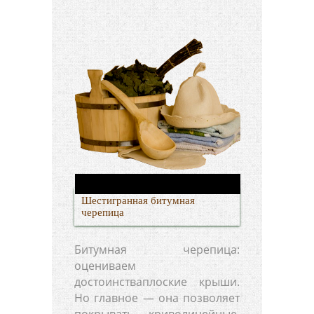
Шестигранная битумная
черепица
Битумная черепица:
оцениваем
достоинстваплоские крыши.
Но главное — она позволяет
покрывать криволинейные,