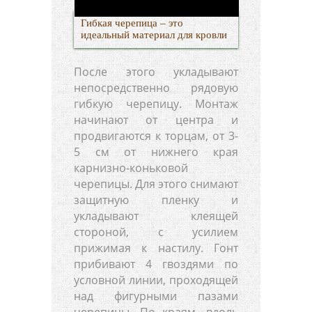
Гибкая черепица – это
идеальный материал для кровли
После этого укладывают
непосредственно рядовую
гибкую черепицу. Монтаж
начинают от центра и
продвигаются к торцам, от 3-
5 см от нижнего края
карнизно-коньковой
черепицы. Для этого снимают
защитную пленку и
укладывают клеящей
стороной, с усилием
прижимая к настилу. Гонт
прибивают 4 гвоздями по
условной линии, проходящей
над фигурными пазами
черепицы. По краям, вдоль