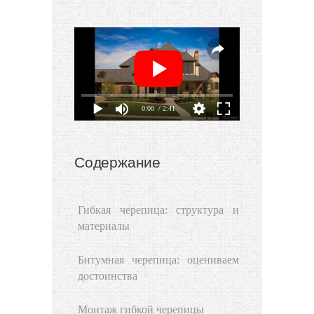
0:00
/ 2:41
Содержание
Гибкая черепица: структура и
материалы
Битумная черепица: оцениваем
достоинства
Монтаж гибкой черепицы