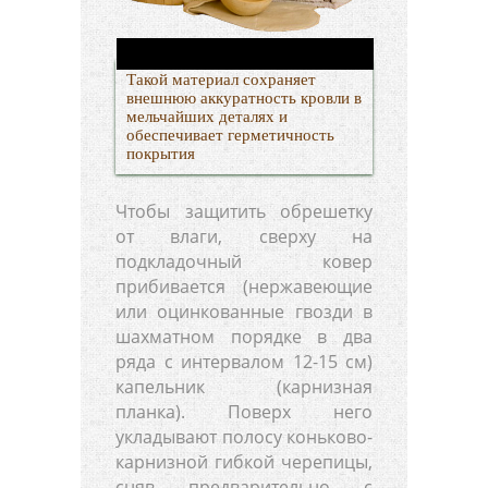
Такой материал сохраняет
внешнюю аккуратность кровли в
мельчайших деталях и
обеспечивает герметичность
покрытия
Чтобы защитить обрешетку
от влаги, сверху на
подкладочный ковер
прибивается (нержавеющие
или оцинкованные гвозди в
шахматном порядке в два
ряда с интервалом 12-15 см)
капельник (карнизная
планка). Поверх него
укладывают полосу коньково-
карнизной гибкой черепицы,
сняв предварительно с