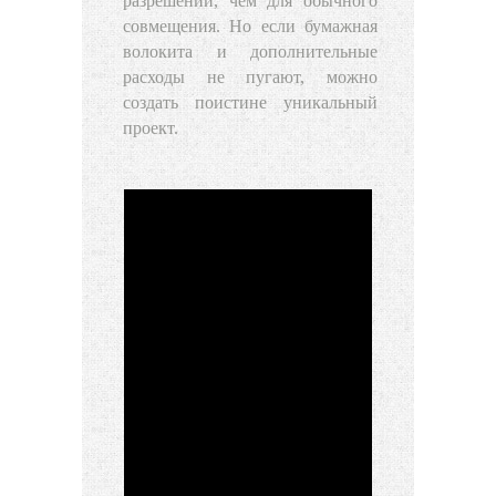
разрешений, чем для обычного
совмещения. Но если бумажная
волокита и дополнительные
расходы не пугают, можно
создать поистине уникальный
проект.