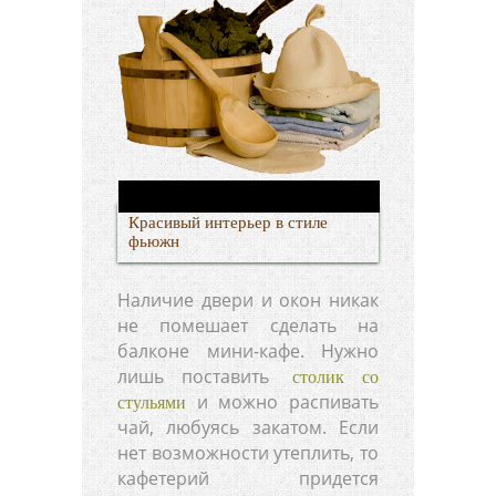
Красивый интерьер в стиле
фьюжн
Наличие двери и окон никак
не помешает сделать на
балконе мини-кафе. Нужно
лишь поставить
столик со
и можно распивать
стульями
чай, любуясь закатом. Если
нет возможности утеплить, то
кафетерий придется