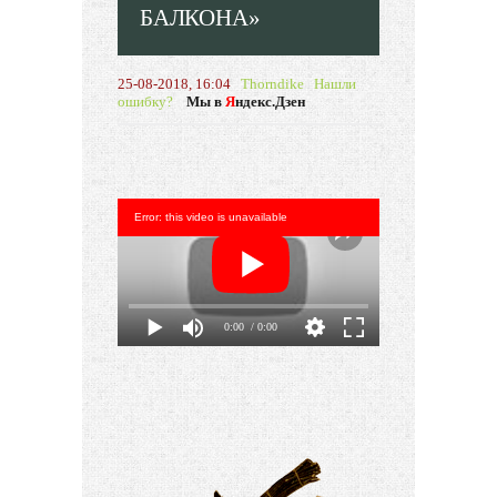
БАЛКОНА»
25-08-2018, 16:04
Thorndike
Нашли
ошибку?
Мы в
Я
ндекс.Дзен
Error: this video is unavailable
0:00
/ 0:00