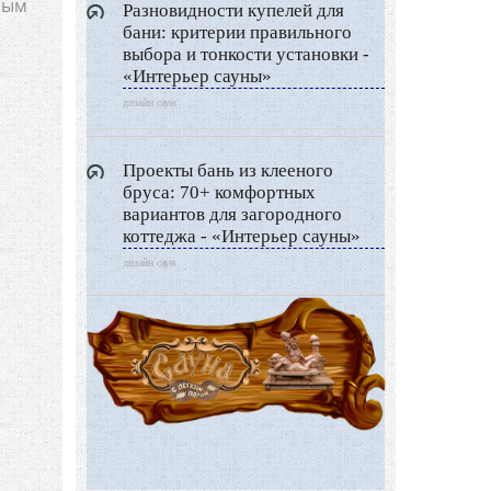
ным
Дизайн разное
Разновидности купелей для
бани: критерии правильного
Другие услуги
выбора и тонкости установки -
«Интерьер сауны»
дизайн саун
Проекты бань из клееного
бруса: 70+ комфортных
вариантов для загородного
коттеджа - «Интерьер сауны»
дизайн саун