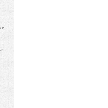
а и
вие