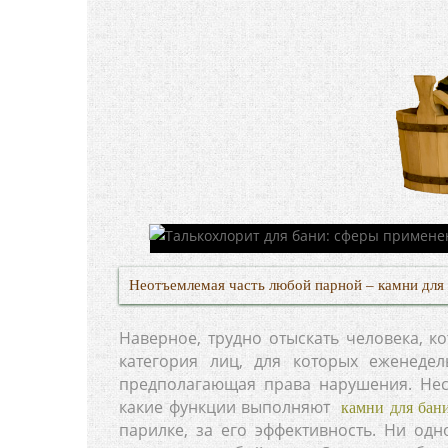
Неотъемлемая часть любой парной – камни для 
Наверное, трудно отыскать человека, 
категория лиц, для которых еженеде
предполагающая права нарушения. Несм
какие функции выполняют
камни для бан
парилке, за его эффективность. Ни од