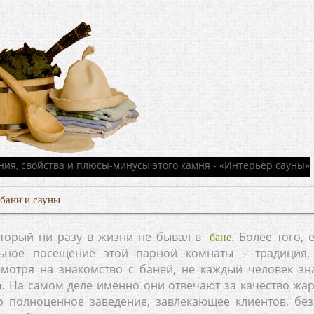
бани и сауны
который ни разу в жизни не бывал в
. Более того, 
бане
льное посещение этой парной комнаты – традиция,
отря на знакомство с баней, не каждый человек зна
. На самом деле именно они отвечают за качество жар
и
но полноценное заведение, завлекающее клиентов, без