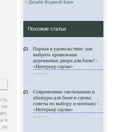
Дизайн Водяной Бани
Римские бани - Термы
Серные бани
Похожие статьи
Все о Сауне и Банях
Дизайн Саун
Парная в удовольствие: как
Типы Бань
выбрать правильные
Экстерьер
деревянные двери для бани? -
«Интерьер сауны»
Декор
дизайн саун
Двор и сад
Архитектура
Cовременные светильники и
Дизайн интерьера
абажуры для бани и сауны:
есть
советы по выбору и монтажу -
Ландшафтный дизайн
 не
«Интерьер сауны»
ет,
LIMITED EDITION
дизайн саун
а в
Видео новости
 их